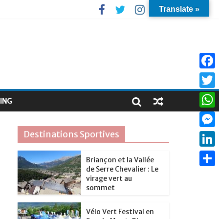
Translate »
F
a
T
ING
c
w
W
e
i
h
Destinations Sportives
M
b
t
a
e
o
L
t
Briançon et la Vallée
t
s
de Serre Chevalier : Le
o
i
e
P
s
virage vert au
s
k
n
sommet
r
a
A
e
k
r
p
Vélo Vert Festival en
n
e