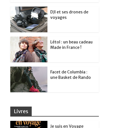
DJI et ses drones de
voyages
Létol : un beau cadeau
Made in France !
Facet de Columbia :
une Basket de Rando
Livres
Je suis en Voyage