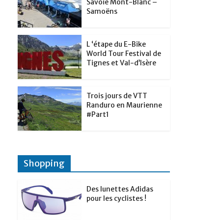
t
Savoie Mont-Blanc –
p
g
Samoëns
d
a
e
I
g
r
L ‘étape du E-Bike
n
e
World Tour Festival de
Tignes et Val-d’Isère
r
Trois jours de VTT
Randuro en Maurienne
#Part1
Shopping
Des lunettes Adidas
pour les cyclistes !