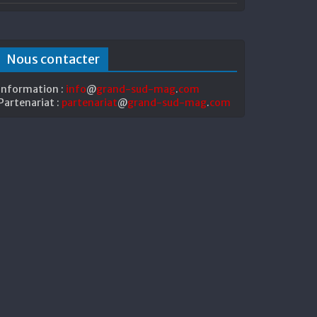
Nous contacter
Information :
info
@
grand-sud-mag
.
com
Partenariat :
partenariat
@
grand-sud-mag
.
com