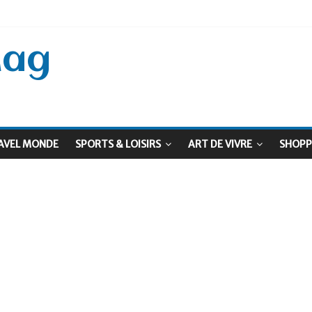
 Septembre !
: Le virage vert au sommet
Mag
AVEL MONDE
SPORTS & LOISIRS
ART DE VIVRE
SHOPP