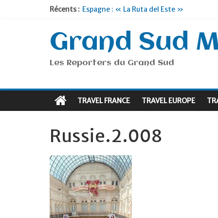
Récents :
Espagne : « La Ruta del Este »
Lyon : « Cirque Imagine »… Retour le 19
Briançon et la Vallée de Serre Chevalier 
Grand Sud 
Je suis en Voyage
Portugal : « Tout l’Alentejo à pied »
Les Reporters du Grand Sud
TRAVEL FRANCE
TRAVEL EUROPE
TR
Russie.2.008