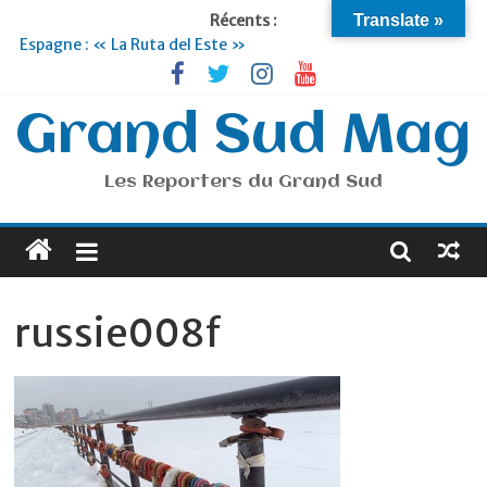
Récents :
Translate »
Espagne : « La Ruta del Este »
Lyon : « Cirque Imagine »… Retour le 19 Septembre !
Briançon et la Vallée de Serre Chevalier : Le virage vert au
sommet
Grand Sud Mag
Je suis en Voyage
Portugal : « Tout l’Alentejo à pied »
Les Reporters du Grand Sud
russie008f