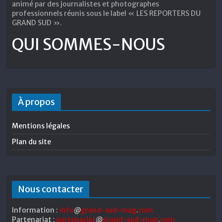
animé par des journalistes et photographes
professionnels réunis sous le label « LES REPORTERS DU
GRAND SUD ».
QUI SOMMES-NOUS
À propos
Mentions légales
Plan du site
Nous contacter
Information :
info
@
grand-sud-mag
.
com
Partenariat :
partenariat
@
grand-sud-mag
.
com