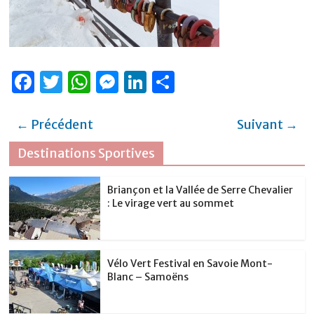
F
T
W
M
Li
P
a
w
h
e
n
ar
c
it
at
ss
k
ta
← Précédent
Suivant →
e
te
s
e
e
g
Destinations Sportives
b
r
A
n
dI
er
o
p
g
n
Briançon et la Vallée de Serre Chevalier
: Le virage vert au sommet
o
p
er
k
Vélo Vert Festival en Savoie Mont-
Blanc – Samoëns