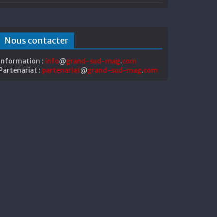
Nous contacter
Information :
info
@
grand-sud-mag
.
com
Partenariat :
partenariat
@
grand-sud-mag
.
com