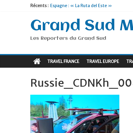
Récents :
Espagne : « La Ruta del Este »
Lyon : « Cirque Imagine »… Retour le 19
Briançon et la Vallée de Serre Chevalier 
Grand Sud 
Je suis en Voyage
Portugal : « Tout l’Alentejo à pied »
Les Reporters du Grand Sud
TRAVEL FRANCE
TRAVEL EUROPE
TR
Russie_CDNKh_00