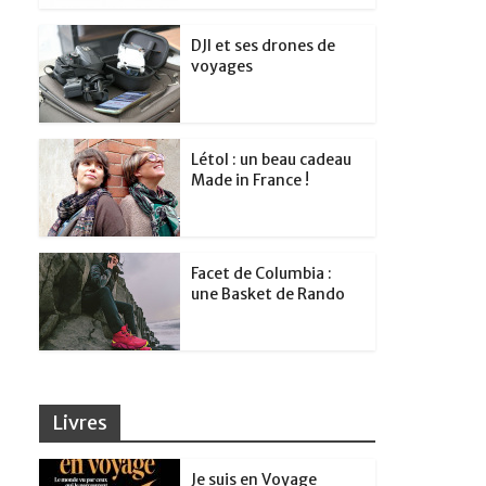
DJI et ses drones de
voyages
Létol : un beau cadeau
Made in France !
Facet de Columbia :
une Basket de Rando
Livres
Je suis en Voyage