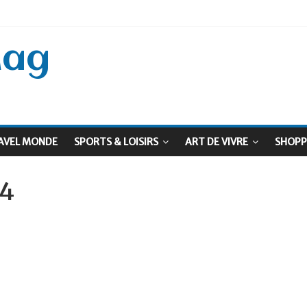
 Septembre !
: Le virage vert au sommet
Mag
AVEL MONDE
SPORTS & LOISIRS
ART DE VIVRE
SHOPP
4