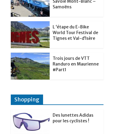
t
Savoie Mont-Blanc –
p
g
Samoëns
d
a
e
I
g
r
L ‘étape du E-Bike
n
e
World Tour Festival de
Tignes et Val-d’Isère
r
Trois jours de VTT
Randuro en Maurienne
#Part1
Shopping
Des lunettes Adidas
pour les cyclistes !