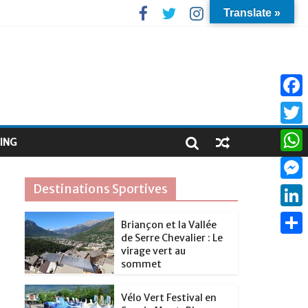
Translate »
F
a
T
ING
c
w
W
e
i
h
Destinations Sportives
M
b
t
a
e
o
L
t
Briançon et la Vallée
t
s
de Serre Chevalier : Le
o
i
e
P
s
virage vert au
s
k
n
sommet
r
a
A
e
k
r
p
Vélo Vert Festival en
n
e