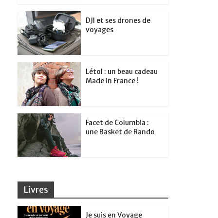
DJI et ses drones de
voyages
Létol : un beau cadeau
Made in France !
Facet de Columbia :
une Basket de Rando
Livres
Je suis en Voyage