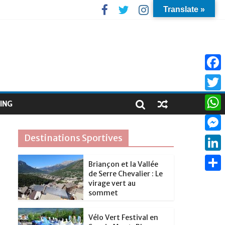
Translate »
F
a
T
ING
c
w
W
e
i
h
Destinations Sportives
M
b
t
a
e
o
L
t
Briançon et la Vallée
t
s
de Serre Chevalier : Le
o
i
e
P
s
virage vert au
s
k
n
sommet
r
a
A
e
k
r
p
Vélo Vert Festival en
n
e