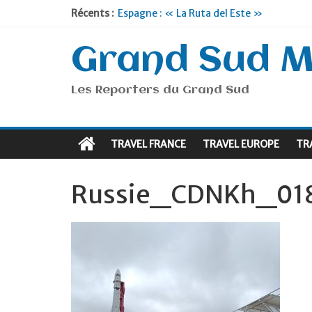
Récents :
Espagne : « La Ruta del Este »
Lyon : « Cirque Imagine »… Retour le 19
Briançon et la Vallée de Serre Chevalier 
Grand Sud 
Je suis en Voyage
Portugal : « Tout l’Alentejo à pied »
Les Reporters du Grand Sud
TRAVEL FRANCE
TRAVEL EUROPE
TR
Russie_CDNKh_01