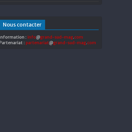
Nous contacter
Information :
info
@
grand-sud-mag
.
com
Partenariat :
partenariat
@
grand-sud-mag
.
com