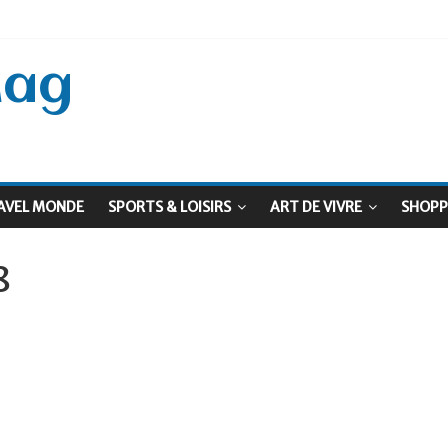
 Septembre !
: Le virage vert au sommet
Mag
AVEL MONDE
SPORTS & LOISIRS
ART DE VIVRE
SHOPP
8