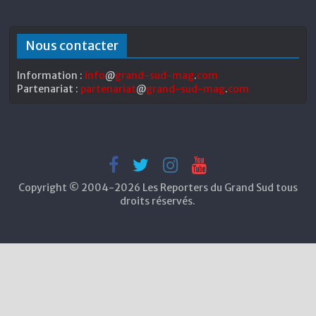
Nous contacter
Information :
info
@
grand-sud-mag
.
com
Partenariat :
partenariat
@
grand-sud-mag
.
com
Copyright © 2004-2026 Les Reporters du Grand Sud tous
droits réservés.