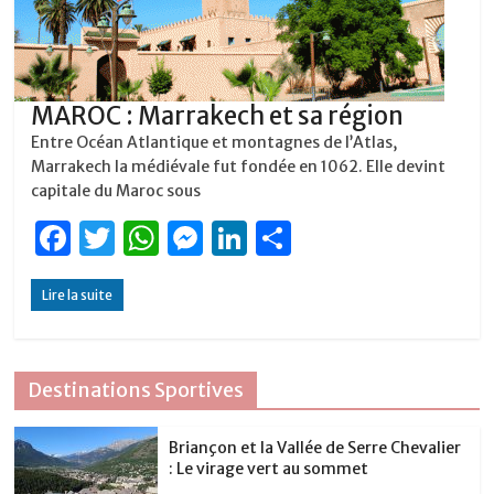
MAROC : Marrakech et sa région
Entre Océan Atlantique et montagnes de l’Atlas,
Marrakech la médiévale fut fondée en 1062. Elle devint
capitale du Maroc sous
F
T
W
M
Li
P
a
w
h
e
n
ar
Lire la suite
c
it
at
ss
k
ta
e
te
s
e
e
g
b
r
A
n
dI
er
Destinations Sportives
o
p
g
n
o
p
er
Briançon et la Vallée de Serre Chevalier
: Le virage vert au sommet
k