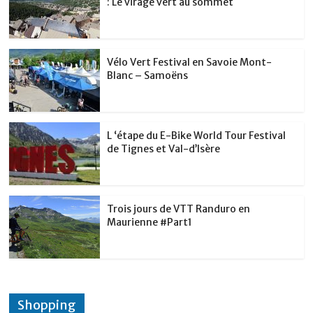
: Le virage vert au sommet
k
Vélo Vert Festival en Savoie Mont-
Blanc – Samoëns
L ‘étape du E-Bike World Tour Festival
de Tignes et Val-d’Isère
Trois jours de VTT Randuro en
Maurienne #Part1
Shopping