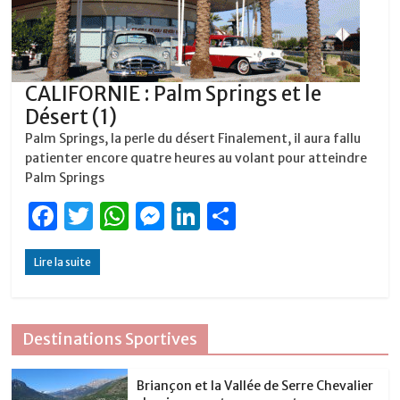
CALIFORNIE : Palm Springs et le
Désert (1)
Palm Springs, la perle du désert Finalement, il aura fallu
patienter encore quatre heures au volant pour atteindre
Palm Springs
F
T
W
M
Li
P
a
w
h
e
n
ar
Lire la suite
c
it
at
ss
k
ta
e
te
s
e
e
g
b
r
A
n
dI
er
Destinations Sportives
o
p
g
n
o
p
er
Briançon et la Vallée de Serre Chevalier