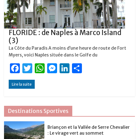
FLORIDE : de Naples à Marco Island
(3)
La Côte du Paradis A moins d’une heure de route de Fort
Myers, voici Naples située dans le Golfe du
F
T
W
M
Li
P
a
w
h
e
n
ar
Lire la suite
c
it
at
ss
k
ta
e
te
s
e
e
g
b
r
A
n
dI
er
Destinations Sportives
o
p
g
n
o
p
er
Briançon et la Vallée de Serre Chevalier
: Le virage vert au sommet
k