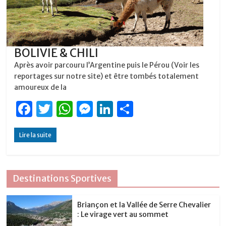
BOLIVIE & CHILI
Après avoir parcouru l’Argentine puis le Pérou (Voir les
reportages sur notre site) et être tombés totalement
amoureux de la
F
T
W
M
Li
P
a
w
h
e
n
ar
Lire la suite
c
it
at
ss
k
ta
e
te
s
e
e
g
b
r
A
n
dI
er
Destinations Sportives
o
p
g
n
o
p
er
Briançon et la Vallée de Serre Chevalier
: Le virage vert au sommet
k