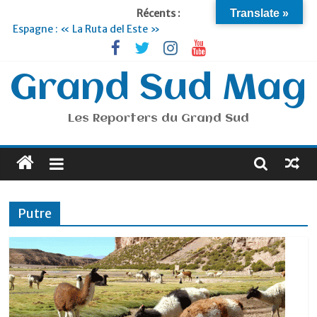
Récents :
Translate »
Espagne : « La Ruta del Este »
Lyon : « Cirque Imagine »… Retour le 19 Septembre !
Briançon et la Vallée de Serre Chevalier : Le virage vert au
sommet
Grand Sud Mag
Je suis en Voyage
Portugal : « Tout l’Alentejo à pied »
Les Reporters du Grand Sud
Putre