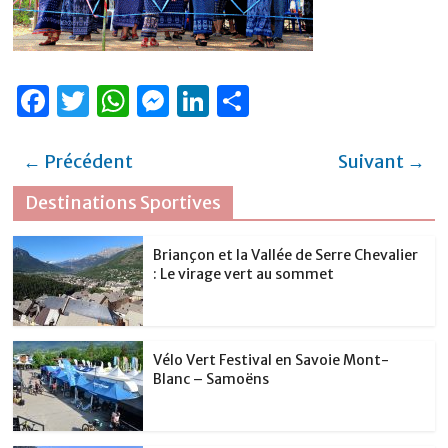
F
T
W
M
Li
P
a
w
h
e
n
ar
c
it
at
ss
k
ta
← Précédent
Suivant →
e
te
s
e
e
g
Destinations Sportives
b
r
A
n
dI
er
o
p
g
n
Briançon et la Vallée de Serre Chevalier
: Le virage vert au sommet
o
p
er
k
Vélo Vert Festival en Savoie Mont-
Blanc – Samoëns