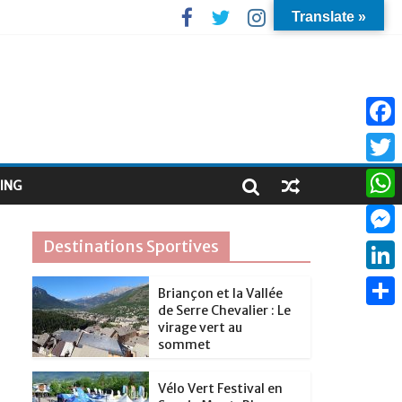
Translate »
F
a
T
ING
c
w
W
e
i
h
Destinations Sportives
M
b
t
a
e
o
L
t
Briançon et la Vallée
t
s
de Serre Chevalier : Le
o
i
e
P
s
virage vert au
s
k
n
sommet
r
a
A
e
k
r
p
Vélo Vert Festival en
n
e