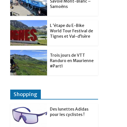
t
Savoie Mont-Blanc –
p
g
Samoëns
d
a
e
I
g
r
L ‘étape du E-Bike
n
e
World Tour Festival de
Tignes et Val-d’Isère
r
Trois jours de VTT
Randuro en Maurienne
#Part1
Shopping
Des lunettes Adidas
pour les cyclistes !