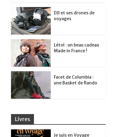
DJI et ses drones de
voyages
Létol : un beau cadeau
Made in France !
Facet de Columbia :
une Basket de Rando
Livres
Je suis en Voyage