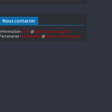
Nous contacter
Information :
info
@
grand-sud-mag
.
com
Partenariat :
partenariat
@
grand-sud-mag
.
com