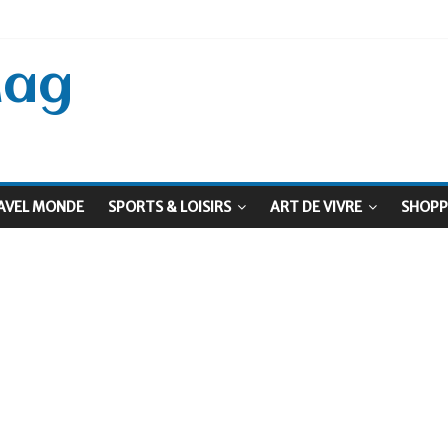
 Septembre !
: Le virage vert au sommet
Mag
AVEL MONDE
SPORTS & LOISIRS
ART DE VIVRE
SHOPP