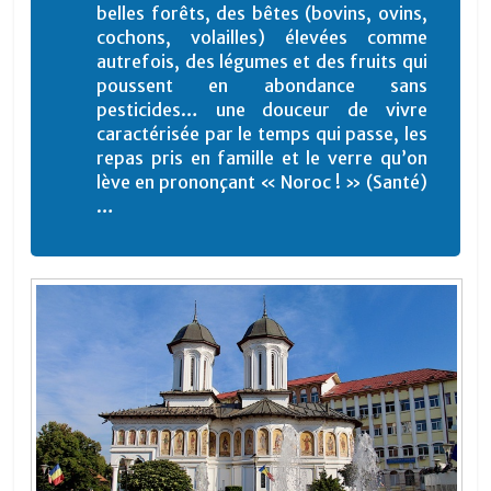
belles forêts, des bêtes (bovins, ovins,
cochons, volailles) élevées comme
autrefois, des légumes et des fruits qui
poussent en abondance sans
pesticides… une douceur de vivre
caractérisée par le temps qui passe, les
repas pris en famille et le verre qu’on
lève en prononçant « Noroc ! » (Santé)
…