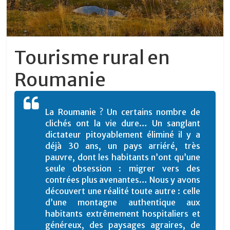
Tourisme rural en
Roumanie
La Roumanie ? Un certains nombre de
clichés ont la vie dure… Un sanglant
dictateur pitoyablement éliminé il y a
déjà 30 ans, un pays arriéré, très
pauvre, dont les habitants n’ont qu’une
seule obsession : migrer vers des
contrées plus avenantes… Nous y avons
découvert une réalité toute autre : celle
d’une montagne authentique aux
habitants extrêmement hospitaliers et
généreux, des paysages agraires, de