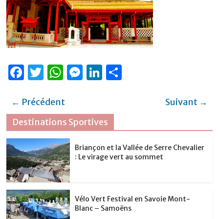
F
T
W
M
Li
P
a
w
h
e
n
ar
c
it
at
ss
k
ta
← Précédent
Suivant →
e
te
s
e
e
g
Destinations Sportives
b
r
A
n
dI
er
o
p
g
n
Briançon et la Vallée de Serre Chevalier
: Le virage vert au sommet
o
p
er
k
Vélo Vert Festival en Savoie Mont-
Blanc – Samoëns