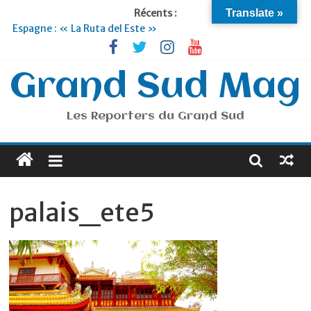
Récents :
Translate »
Espagne : « La Ruta del Este »
Lyon : « Cirque Imagine »… Retour le 19 Septembre !
Briançon et la Vallée de Serre Chevalier : Le virage vert au
sommet
Grand Sud Mag
Je suis en Voyage
Portugal : « Tout l’Alentejo à pied »
Les Reporters du Grand Sud
palais_ete5