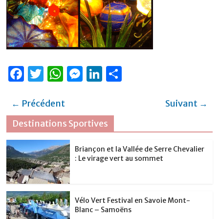
F
T
W
M
Li
P
a
w
h
e
n
ar
c
it
at
ss
k
ta
← Précédent
Suivant →
e
te
s
e
e
g
Destinations Sportives
b
r
A
n
dI
er
o
p
g
n
Briançon et la Vallée de Serre Chevalier
: Le virage vert au sommet
o
p
er
k
Vélo Vert Festival en Savoie Mont-
Blanc – Samoëns