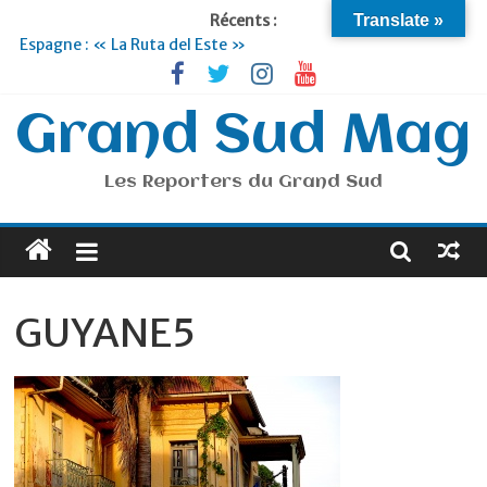
Récents :
Translate »
Espagne : « La Ruta del Este »
Lyon : « Cirque Imagine »… Retour le 19 Septembre !
Briançon et la Vallée de Serre Chevalier : Le virage vert au
sommet
Grand Sud Mag
Je suis en Voyage
Portugal : « Tout l’Alentejo à pied »
Les Reporters du Grand Sud
GUYANE5