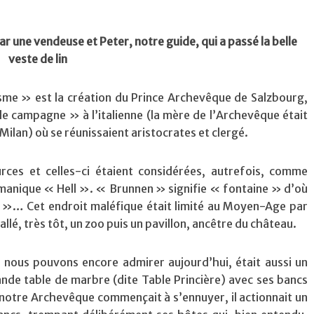
 une vendeuse et Peter, notre guide, qui a passé la belle
veste de lin
sme » est la création du Prince Archevêque de Salzbourg,
 de campagne » à l’italienne (la mère de l’Archevêque était
Milan) où se réunissaient aristocrates et clergé.
urces et celles-ci étaient considérées, autrefois, comme
ermanique « Hell ». « Brunnen » signifie « fontaine » d’où
 »… Cet endroit maléfique était limité au Moyen-Age par
llé, très tôt, un zoo puis un pavillon, ancêtre du château.
 nous pouvons encore admirer aujourd’hui, était aussi un
ande table de marbre (dite Table Princière) avec ses bancs
e notre Archevêque commençait à s’ennuyer, il actionnait un