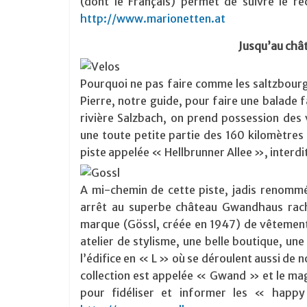
(dont le Français) permet de suivre le réc
http://www.marionetten.at
Jusqu’au chât
Pourquoi ne pas faire comme les saltzbourg
Pierre, notre guide, pour faire une balade 
rivière Salzbach, on prend possession des 
une toute petite partie des 160 kilomètres 
piste appelée « Hellbrunner Allee », interd
A mi-chemin de cette piste, jadis renomm
arrêt au superbe château Gwandhaus rach
marque (Gössl, créée en 1947) de vêtements
atelier de stylisme, une belle boutique, un
l’édifice en « L » où se déroulent aussi de 
collection est appelée « Gwand » et le ma
pour fidéliser et informer les « happ