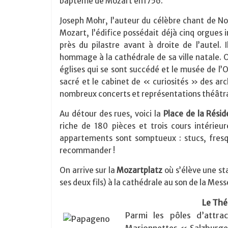
baptême de Mozart en1756.
Joseph Mohr, l’auteur du célèbre chant de No
Mozart, l’édifice possédait déjà cinq orgues 
près du pilastre avant à droite de l’autel.
hommage à la cathédrale de sa ville natale. On
églises qui se sont succédé et le musée de l’O
sacré et le cabinet de « curiosités » des arc
nombreux concerts et représentations théâtra
Au détour des rues, voici la
Place de la Rési
riche de 180 pièces et trois cours intérieu
appartements sont somptueux : stucs, fresq
recommander !
On arrive sur la
Mozartplatz
où s’élève une s
ses deux fils) à la cathédrale au son de la Mes
Le Thé
Parmi les pôles d’attra