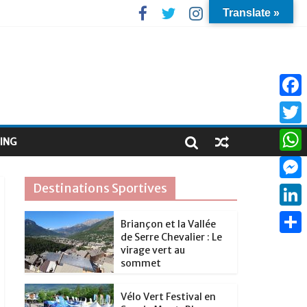
Translate »
F
a
T
ING
c
w
W
e
i
h
Destinations Sportives
M
b
t
a
e
o
L
t
Briançon et la Vallée
t
s
de Serre Chevalier : Le
o
i
e
P
s
virage vert au
s
k
n
sommet
r
a
A
e
k
r
p
Vélo Vert Festival en
n
e