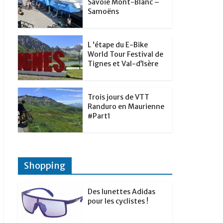
t
Savoie Mont-Blanc –
p
g
Samoëns
d
a
e
I
g
r
L ‘étape du E-Bike
n
e
World Tour Festival de
Tignes et Val-d’Isère
r
Trois jours de VTT
Randuro en Maurienne
#Part1
Shopping
Des lunettes Adidas
pour les cyclistes !