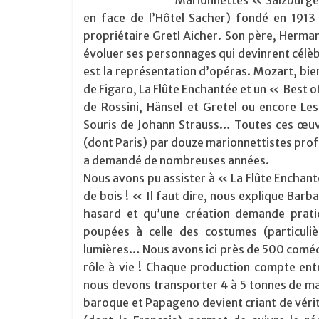
Marionnettes « Salzburge
en face de l’Hôtel Sacher) fondé en 1913 
propriétaire Gretl Aicher. Son père, Hermann
évoluer ses personnages qui devinrent célèbr
est la représentation d’opéras. Mozart, bie
de Figaro, La Flûte Enchantée et un « Best
de Rossini, Hänsel et Gretel ou encore L
Souris de Johann Strauss… Toutes ces œuv
(dont Paris) par douze marionnettistes pro
a demandé de nombreuses années.
Nous avons pu assister à « La Flûte Enchant
de bois ! « Il faut dire, nous explique Bar
hasard et qu’une création demande prati
poupées à celle des costumes (particuli
lumières… Nous avons ici près de 500 coméd
rôle à vie ! Chaque production compte e
nous devons transporter 4 à 5 tonnes de mat
baroque et Papageno devient criant de véri