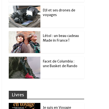
DJI et ses drones de
voyages
Létol : un beau cadeau
Made in France !
Facet de Columbia :
une Basket de Rando
Livres
Je suis en Voyage