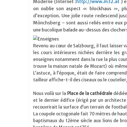
Moderne (Internet :
http://www.m32.at
) e
on oublie son aspect « blockhaus », plu
d’exception. Une jolie route redescend jusq
Mönchsberg – sont aussi reliés entre eux p
une bucolique balade au-dessus des clochers 
Revenu au cœur de Salzbourg, il faut laisser 
les cours intérieures nichées derrière les g
enseignes notamment dans la rue la plus cou
trouve la maison natale de Mozart) où même le
L’astuce, à l’époque, était de faire comprend
tailleur affiche-t-il des ciseaux ou le coutelier
Nous voilà sur la
Place de la cathédrale
dédiée 
et le dernier édifice (érigé par un architect
recouvrirait la surface d’un terrain de footb
La coupole octogonale fait 70 mètres de haute
baptismaux du 12ème siècle aux lions de bron