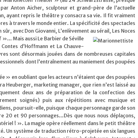
r Marionetten Theater » (au 24 Schwarzstrasse, presque
par Anton Aicher, sculpteur et grand-père de l’actuelle
, ayant repris le théâtre y consacra sa vie. Il fit vraiment
es à travers le monde entier. La spécificité des spectacles
n sûr, avec Don Giovanni, L’enlèvement au sérail, Les Noces
 of »…
Mais aussi Le Barbier de Séville
es Contes d’Hoffmann et La Chauve-
res sont désormais jouées dans de nombreuses capitales
fessionnels dont l’entraînement au maniement des poupées
ée » en oubliant que les acteurs n’étaient que des poupées
bara Heuberger, marketing manager, que rien n’est laissé au
quement deux ans de préparation de la confection des
èrement soignés) puis aux répétitions avec musique et
iens, poursuit-elle, puisque chaque personnage garde son
ntre 20 et 90 personnages…Dès que nous nous déplaçons,
ériel ! ». La magie opère réellement dans le petit théâtre
té. Un système de traduction rétro-projetée en six langues