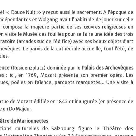
ël « Douce Nuit » y reçut aussi le sacrement. A l’époque de
indépendantes et Wolgang avait l’habitude de jouer sur celle
 Il composa la majeure partie de ses œuvres religieuses en
 visite le Musée des fouilles pour se faire une idée des trois
ratoire (arcades sud de l’édifice) avec ses beaux objets d’art
hevêques. Le parvis de la cathédrale accueille, tout l’été, de
les.
dence
(Residenzplatz) dominée par le
Palais des Archevêques
res : ici, en 1769, Mozart présenta son premier opéra. Les
ues, poêles en faïence, parquets marquetés… Une visite à
tatue de Mozart édifiée en 1842 et inaugurée (en présence de
se en Do Majeur.
âtre de Marionnettes
ctions culturelles de Salzbourg figure le Théâtre des