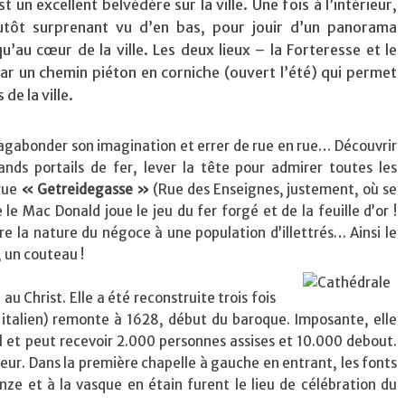
st un excellent belvédère sur la ville. Une fois à l’intérieur,
tôt surprenant vu d’en bas, pour jouir d’un panorama
u’au cœur de la ville. Les deux lieux – la Forteresse et le
ar un chemin piéton en corniche (ouvert l’été) qui permet
de la ville.
vagabonder son imagination et errer de rue en rue… Découvrir
rands portails de fer, lever la tête pour admirer toutes les
rue
« Getreidegasse »
(Rue des Enseignes, justement, où se
 Mac Donald joue le jeu du fer forgé et de la feuille d’or !
re la nature du négoce à une population d’illettrés… Ainsi le
, un couteau !
au Christ. Elle a été reconstruite trois fois
e italien) remonte à 1628, début du baroque. Imposante, elle
all et peut recevoir 2.000 personnes assises et 10.000 debout.
ur. Dans la première chapelle à gauche en entrant, les fonts
ze et à la vasque en étain furent le lieu de célébration du