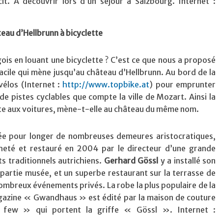
it. A découvrir lors d’un séjour à Salzbourg. Internet :
eau d’Hellbrunn à bicyclette
ois en louant une bicyclette ? C’est ce que nous a proposé
facile qui mène jusqu’au château d’Hellbrunn. Au bord de la
vélos (Internet :
http://www.topbike.at
) pour emprunter
de pistes cyclables que compte la ville de Mozart. Ainsi la
ite aux voitures, mène-t-elle au château du même nom.
ée pour longer de nombreuses demeures aristocratiques,
eté et restauré en 2004 par le directeur d’une grande
 traditionnels autrichiens.
Gerhard Gössl
y a installé son
e partie musée, et un superbe restaurant sur la terrasse de
nombreux événements privés. La robe la plus populaire de la
gazine « Gwandhaus » est édité par la maison de couture
y few » qui portent la griffe « Gössl ». Internet :