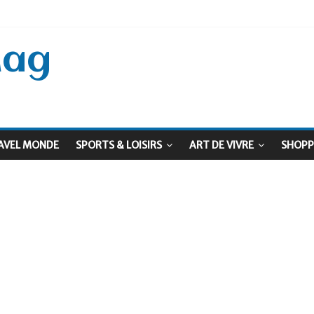
 Septembre !
: Le virage vert au sommet
Mag
AVEL MONDE
SPORTS & LOISIRS
ART DE VIVRE
SHOPP