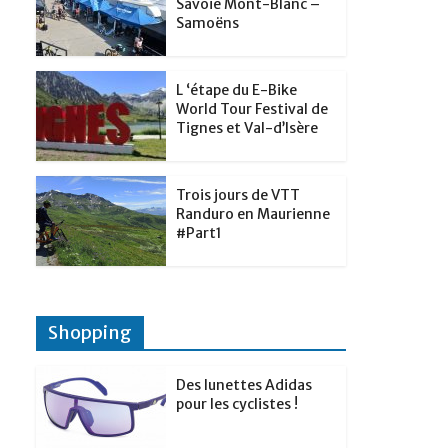
t
Savoie Mont-Blanc –
p
g
Samoëns
d
a
e
I
g
r
L ‘étape du E-Bike
n
e
World Tour Festival de
Tignes et Val-d’Isère
r
Trois jours de VTT
Randuro en Maurienne
#Part1
Shopping
Des lunettes Adidas
pour les cyclistes !