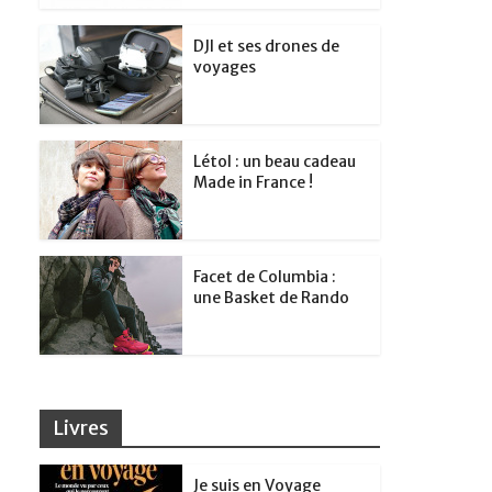
DJI et ses drones de
voyages
Létol : un beau cadeau
Made in France !
Facet de Columbia :
une Basket de Rando
Livres
Je suis en Voyage