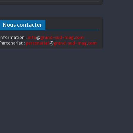
Nous contacter
Information :
info
@
grand-sud-mag
.
com
Partenariat :
partenariat
@
grand-sud-mag
.
com