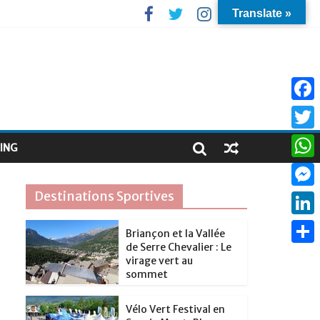
Translate »
F
a
T
ING
c
w
W
e
i
h
Destinations Sportives
M
b
t
a
e
o
L
t
Briançon et la Vallée
t
s
de Serre Chevalier : Le
o
i
e
P
s
virage vert au
s
k
n
sommet
r
a
A
e
k
r
p
Vélo Vert Festival en
n
e