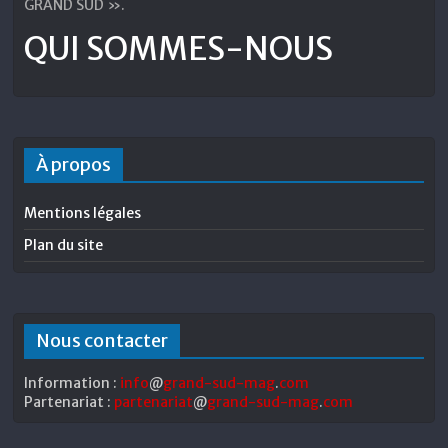
GRAND SUD ».
QUI SOMMES-NOUS
À propos
Mentions légales
Plan du site
Nous contacter
Information :
info
@
grand-sud-mag
.
com
Partenariat :
partenariat
@
grand-sud-mag
.
com