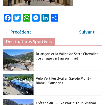
F
T
W
M
Li
P
a
w
h
e
n
ar
c
it
at
ss
k
ta
← Précédent
Suivant →
e
te
s
e
e
g
Destinations Sportives
b
r
A
n
dI
er
o
p
g
n
Briançon et la Vallée de Serre Chevalier
: Le virage vert au sommet
o
p
er
k
Vélo Vert Festival en Savoie Mont-
Blanc – Samoëns
L ‘étape du E-Bike World Tour Festival