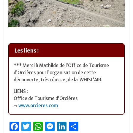
Les liens :
*** Merci à Mathilde de l’Office de Tourisme
d’Orcières pour l’organisation de cette
découverte, très réussie, de la WHISL’AIR.
LIENS :
Office de Tourisme d’Orcières
⇒
www.orcieres.com
F
T
W
M
Li
P