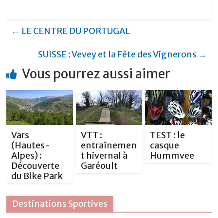
a
w
h
e
n
ar
c
it
at
ss
k
ta
←
LE CENTRE DU PORTUGAL
e
te
s
e
e
g
b
r
A
n
dI
er
SUISSE : Vevey et la Fête des Vignerons
→
o
p
g
n
Vous pourrez aussi aimer
o
p
er
k
Vars
VTT :
TEST : le
(Hautes-
entraînemen
casque
Alpes) :
t hivernal à
Hummvee
Découverte
Garéoult
du Bike Park
Destinations Sportives