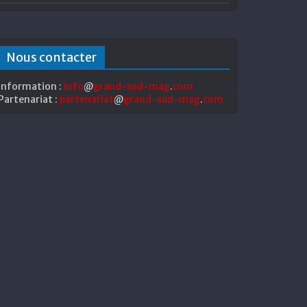
Nous contacter
Information :
info
@
grand-sud-mag
.
com
Partenariat :
partenariat
@
grand-sud-mag
.
com