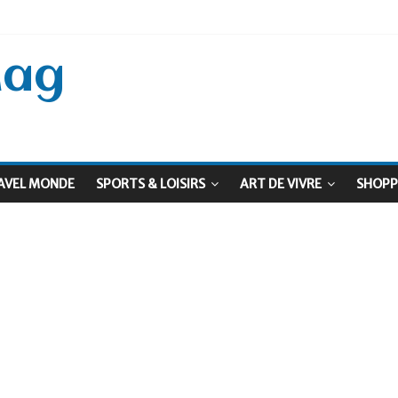
 Septembre !
: Le virage vert au sommet
Mag
AVEL MONDE
SPORTS & LOISIRS
ART DE VIVRE
SHOPP