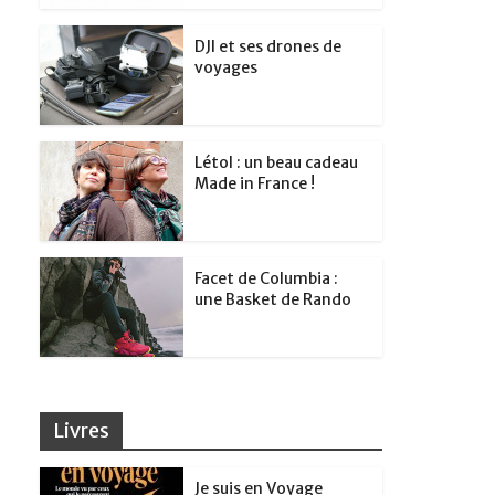
DJI et ses drones de
voyages
Létol : un beau cadeau
Made in France !
Facet de Columbia :
une Basket de Rando
Livres
Je suis en Voyage