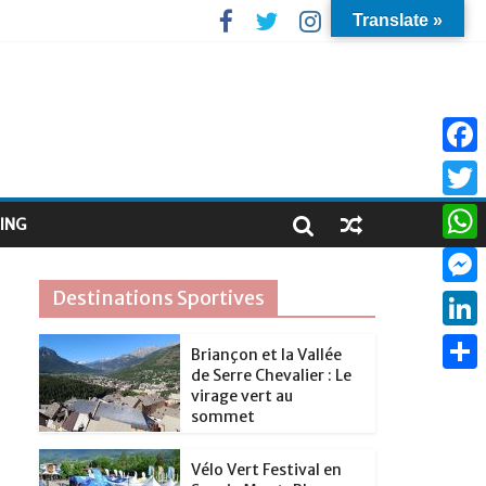
Translate »
F
a
T
ING
c
w
W
e
i
h
Destinations Sportives
M
b
t
a
e
o
L
t
Briançon et la Vallée
t
s
de Serre Chevalier : Le
o
i
e
P
s
virage vert au
s
k
n
sommet
r
a
A
e
k
r
p
Vélo Vert Festival en
n
e