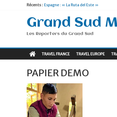
Récents :
Espagne : « La Ruta del Este »
Lyon : « Cirque Imagine »… Retour le 19
Briançon et la Vallée de Serre Chevalier 
Grand Sud 
Je suis en Voyage
Portugal : « Tout l’Alentejo à pied »
Les Reporters du Grand Sud
TRAVEL FRANCE
TRAVEL EUROPE
TR
PAPIER DEMO