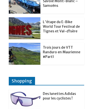
t
Savoie Mont-Blanc –
p
g
Samoëns
d
a
e
I
g
r
L ‘étape du E-Bike
n
e
World Tour Festival de
Tignes et Val-d’Isère
r
Trois jours de VTT
Randuro en Maurienne
#Part1
Shopping
Des lunettes Adidas
pour les cyclistes !