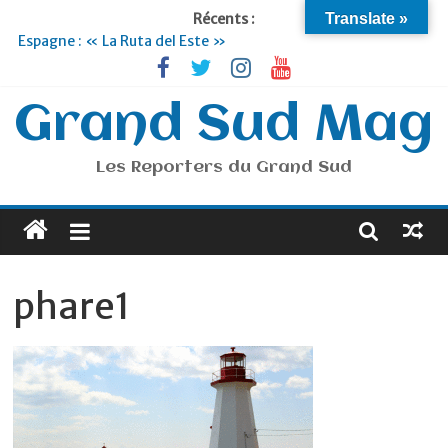
Récents :
Translate »
Espagne : « La Ruta del Este »
Lyon : « Cirque Imagine »… Retour le 19 Septembre !
Briançon et la Vallée de Serre Chevalier : Le virage vert au
sommet
Grand Sud Mag
Je suis en Voyage
Portugal : « Tout l’Alentejo à pied »
Les Reporters du Grand Sud
phare1