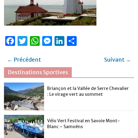
F
T
W
M
Li
P
a
w
h
e
n
ar
c
it
at
ss
k
ta
← Précédent
Suivant →
e
te
s
e
e
g
Destinations Sportives
b
r
A
n
dI
er
o
p
g
n
Briançon et la Vallée de Serre Chevalier
: Le virage vert au sommet
o
p
er
k
Vélo Vert Festival en Savoie Mont-
Blanc – Samoëns