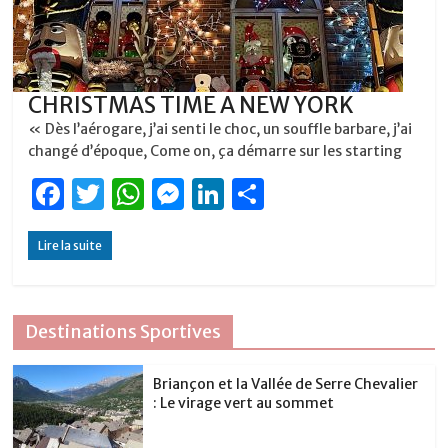
CHRISTMAS TIME A NEW YORK
« Dès l’aérogare, j’ai senti le choc, un souffle barbare, j’ai
changé d’époque, Come on, ça démarre sur les starting
F
T
W
M
Li
P
a
w
h
e
n
ar
Lire la suite
c
it
at
ss
k
ta
e
te
s
e
e
g
b
r
A
n
dI
er
Destinations Sportives
o
p
g
n
o
p
er
Briançon et la Vallée de Serre Chevalier
: Le virage vert au sommet
k