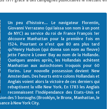
is 1971 grâce à des campagnes publicitaires le mettant en
Un peu d’histoire… Le navigateur Florentin,
Giovanni Verrazano (qui laissa son nom à un pont
de NYC) au service du roi de France François 1er
découvre Manhattan pour la première fois en
1524. Pourtant ce n’est que 80 ans plus tard
qu’Henry Hudson (qui donna son nom au fleuve)
jette l’ancre à Lower Bay au nom de la Hollande.
Quelques années après, les Hollandais achètent
Manhattan aux autochtones Iroquois pour 60
florins. Leur nouvelle possession devient New
Amsterdam. Des heurts entre colons Hollandais et
Anglais voient alors la victoire de ces derniers qui
rebaptisent la ville New York. En 1783 les Anglais
reconnaissent l’Indépendance des Etats-Unis et
usion des 5 boroughs (Brooklyn, le Bronx, Manhattan, le
sance à New York City.