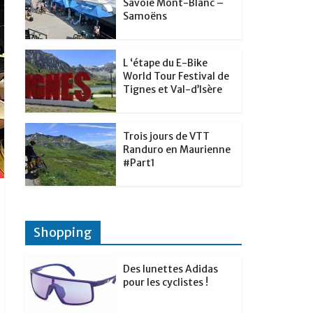
t
Savoie Mont-Blanc –
p
g
Samoëns
d
a
e
I
g
r
L ‘étape du E-Bike
n
e
World Tour Festival de
Tignes et Val-d’Isère
r
Trois jours de VTT
Randuro en Maurienne
#Part1
Shopping
Des lunettes Adidas
pour les cyclistes !