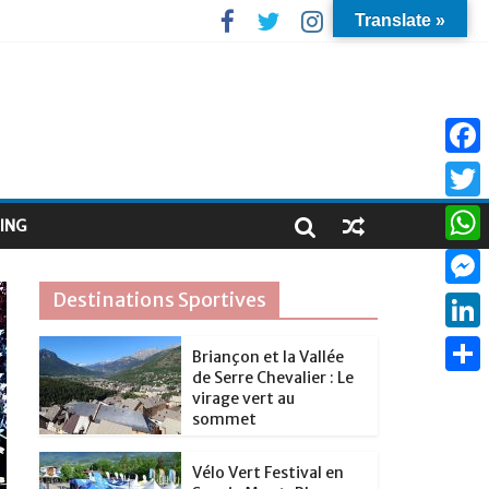
Translate »
F
a
T
ING
c
w
W
e
i
h
Destinations Sportives
M
b
t
a
e
o
L
t
Briançon et la Vallée
t
s
de Serre Chevalier : Le
o
i
e
P
s
virage vert au
s
k
n
sommet
r
a
A
e
k
r
p
Vélo Vert Festival en
n
e