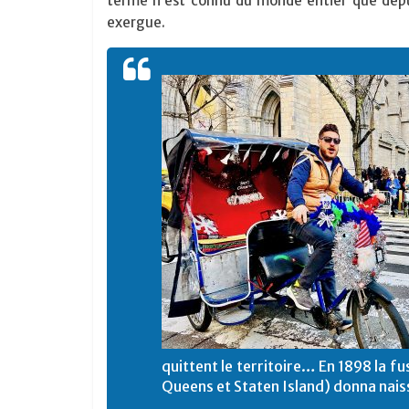
terme n’est connu du monde entier que depu
exergue.
quittent le territoire… En 1898 la f
Queens et Staten Island) donna nais