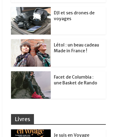
DJI et ses drones de
voyages
Létol : un beau cadeau
Made in France !
Facet de Columbia :
une Basket de Rando
Livres
Je suis en Voyage