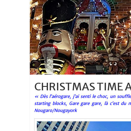
CHRISTMAS TIME 
« Dès l’aérogare, j’ai senti le choc, un souf
starting blocks, Gare gare gare, là c’est du
Nougaro/Nougayork