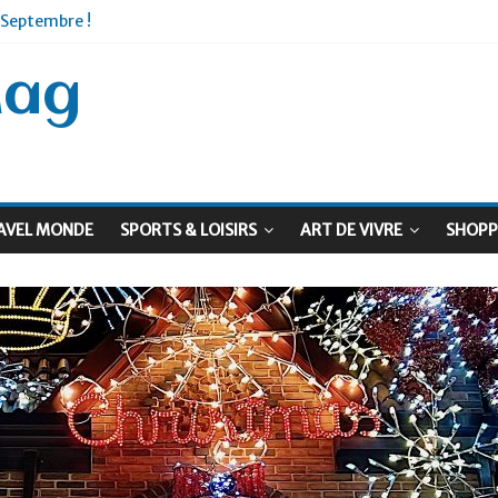
 Septembre !
: Le virage vert au sommet
Mag
AVEL MONDE
SPORTS & LOISIRS
ART DE VIVRE
SHOPP