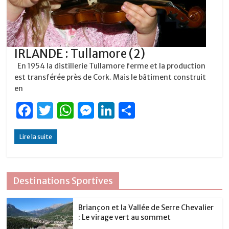
IRLANDE : Tullamore (2)
En 1954 la distillerie Tullamore ferme et la production
est transférée près de Cork. Mais le bâtiment construit
en
F
T
W
M
Li
P
a
w
h
e
n
ar
Lire la suite
c
it
at
ss
k
ta
e
te
s
e
e
g
b
r
A
n
dI
er
Destinations Sportives
o
p
g
n
o
p
er
Briançon et la Vallée de Serre Chevalier
: Le virage vert au sommet
k