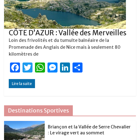
CÔTE D’AZUR : Vallée des Merveilles
Loin des frivolités et du tumulte balnéaire de la
Promenade des Anglais de Nice mais à seulement 80
kilomètres de
F
T
W
M
Li
P
a
w
h
e
n
ar
Lire la suite
c
it
at
ss
k
ta
e
te
s
e
e
g
b
r
A
n
dI
er
Destinations Sportives
o
p
g
n
o
p
er
Briançon et la Vallée de Serre Chevalier
: Le virage vert au sommet
k