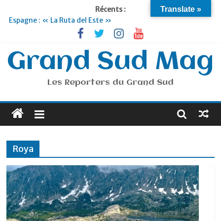
Récents :
Translate »
Espagne : « La Ruta del Este »
Lyon : « Cirque Imagine »… Retour le 19 Septembre !
Briançon et la Vallée de Serre Chevalier : Le virage vert au
sommet
Grand Sud Mag
Je suis en Voyage
Portugal : « Tout l’Alentejo à pied »
Les Reporters du Grand Sud
Roya