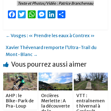
Texte et Photos/Vidéo : Patrice Branchereau
F
T
W
M
Li
P
a
w
h
e
n
ar
c
it
at
ss
k
ta
←
Vosges : « Prendre les eaux à Contrex »
e
te
s
e
e
g
b
r
A
n
dI
er
Xavier Thévenard remporte l’Ultra-Trail du
o
p
g
n
Mont-Blanc
→
o
p
er
Vous pourrez aussi aimer
k
AHP : le
Orcières
VTT :
Bike-Park de
Merlette : A
entraînemen
Pra-Loup
la découverte
t hivernal à