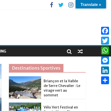
Translate »
F
a
T
ING
c
w
W
e
i
h
Destinations Sportives
M
b
t
a
e
o
L
t
Briançon et la Vallée
t
s
de Serre Chevalier : Le
o
i
e
P
s
virage vert au
s
k
n
sommet
r
a
A
e
k
r
p
Vélo Vert Festival en
n
e