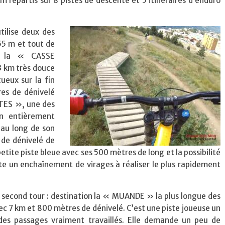
 km répartis sur 8 pistes de descente et 5 itinéraires d’enduro
tilise deux des
655 m et tout de
c la « CASSE
3 km très douce
ueux sur la fin
res de dénivelé
TTES », une des
on entièrement
 au long de son
e de dénivelé de
tite piste bleue avec ses 500 mètres de long et la possibilité
e un enchaînement de virages à réaliser
le plus rapidement
n second tour : destination la « MUANDE » la plus longue des
c 7 km et 800 mètres de dénivelé. C’est une piste joueuse un
des passages vraiment travaillés. Elle demande un peu de