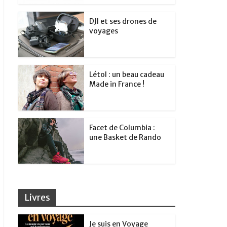
DJI et ses drones de
voyages
Létol : un beau cadeau
Made in France !
Facet de Columbia :
une Basket de Rando
Livres
Je suis en Voyage