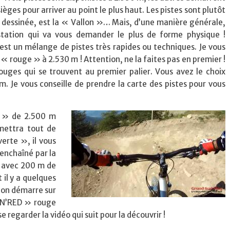
èges pour arriver au point le plus haut. Les pistes sont plutôt
n dessinée, est la « Vallon »… Mais, d’une manière générale,
a station qui va vous demander le plus de forme physique !
st un mélange de pistes très rapides ou techniques. Je vous
« rouge » à 2.530 m ! Attention, ne la faites pas en premier !
ouges qui se trouvent au premier palier. Vous avez le choix
km. Je vous conseille de prendre la carte des pistes pour vous
R » de 2.500 m
mettra tout de
erte », il vous
enchaîné par la
 avec 200 m de
 il y a quelques
 on démarre sur
E N’RED » rouge
 regarder la vidéo qui suit pour la découvrir !