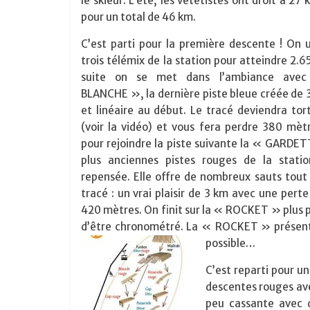
le skieur. L’été, les vététistes ont droit à 27
pour un total de 46 km.
C’est parti pour la première descente ! On u
trois télémix de la station pour atteindre 2.
suite on se met dans l’ambiance ave
BLANCHE », la dernière piste bleue créée de 
et linéaire au début. Le tracé deviendra tort
(voir la vidéo) et vous fera perdre 380 mèt
pour rejoindre la piste suivante la « GARDE
plus anciennes pistes rouges de la stati
repensée. Elle offre de nombreux sauts tout
tracé : un vrai plaisir de 3 km avec une pert
420 mètres. On finit sur la « ROCKET » plus pe
d’être chronométré. La « ROCKET » présent
possible…
C’est reparti pour u
descentes rouges ave
peu cassante avec 