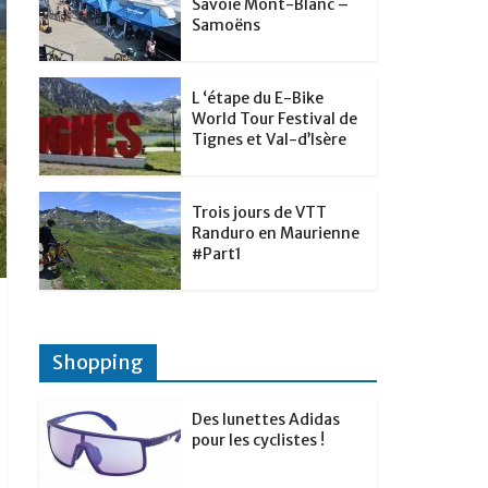
t
Savoie Mont-Blanc –
p
g
Samoëns
d
a
e
I
g
r
L ‘étape du E-Bike
n
e
World Tour Festival de
Tignes et Val-d’Isère
r
Trois jours de VTT
Randuro en Maurienne
#Part1
Shopping
Des lunettes Adidas
pour les cyclistes !