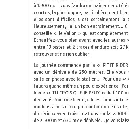
à 1.900 m. Il vous faudra enchaîner deux télési
courtes, la plus longue, particulièrement bie
elles sont difficiles. C’est certainement l
Heureusement, j’ai un bon entraînement… C’e
conseille « le Vallon » qui est complètement 
Echauffez-vous bien avant avec les autres r
entre 13 pistes et 2 traces d’enduro soit 27 
retrouver et ne rien oublier.
La journée commence par la « P’TIT RIDE
avec un dénivelé de 250 mètres. Elle vous 
suite en phase avec la station… Pour une « v
faudra quand même un peu d’expérience ! J’ai 
bleue « TU CROIS QUE JE PEUX » de 1.100 m
dénivelé. Pour une bleue, elle est amusante et
modules à ne surtout pas contourner. Ensuite,
du sérieux avec trois rotations sur la « RID
de 2.500 m et 630 m de dénivelé… Je vous laisse