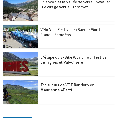
o
p
er
Briançon et la Vallée de Serre Chevalier
: Le virage vert au sommet
k
Vélo Vert Festival en Savoie Mont-
Blanc – Samoëns
L ‘étape du E-Bike World Tour Festival
de Tignes et Val-d’Isère
Trois jours de VTT Randuro en
Maurienne #Part1