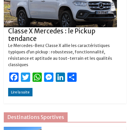
Classe X Mercedes : le Pickup
tendance
Le Mercedes-Benz Classe X allie les caractéristiques
typiques d’un pickup : robustesse, fonctionnalité,
résistance et aptitude au tout-terrain et les qualités
classiques
F
T
W
M
Li
P
a
w
h
e
n
ar
Lire la suite
c
it
at
ss
k
ta
e
te
s
e
e
g
b
r
A
n
dI
er
Destinations Sportives
o
p
g
n