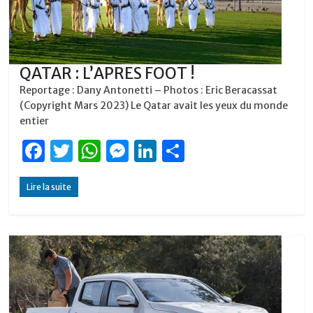
QATAR : L’APRES FOOT !
Reportage : Dany Antonetti – Photos : Eric Beracassat
(Copyright Mars 2023) Le Qatar avait les yeux du monde
entier
F
T
W
M
Li
P
a
w
h
e
n
ar
Lire la suite
c
it
at
ss
k
ta
e
te
s
e
e
g
b
r
A
n
dI
er
o
p
g
n
o
p
er
k