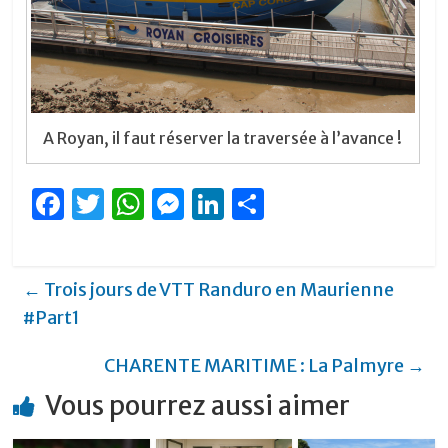
A Royan, il faut réserver la traversée à l’avance !
F
T
W
M
Li
P
a
w
h
e
n
ar
c
it
at
ss
k
ta
←
Trois jours de VTT Randuro en Maurienne
e
te
s
e
e
g
#Part1
b
r
A
n
dI
er
o
p
g
n
CHARENTE MARITIME : La Palmyre
→
o
p
er
Vous pourrez aussi aimer
k