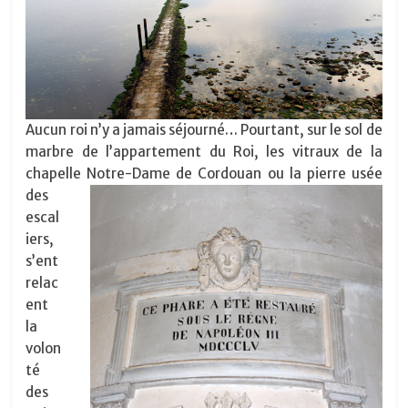
Aucun roi n’y a jamais séjourné… Pourtant, sur le sol de
marbre de l’appartement du Roi, les vitraux de la
chapelle Notre-Dame d
e Cordouan ou la pierre usée
des
escal
iers,
s’ent
relac
ent
la
volon
té
des