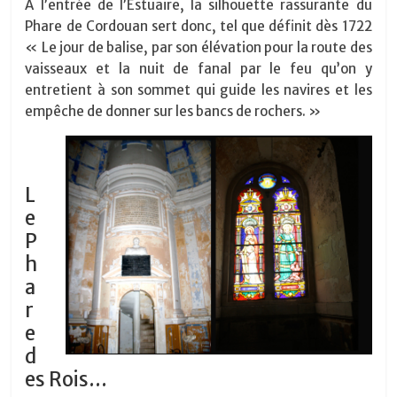
À l’entrée de l’Estuaire, la silhouette rassurante du
Phare de Cordouan sert donc, tel que définit dès 1722
« Le jour de balise, par son élévation pour la route des
vaisseaux et la nuit de fanal par le feu qu’on y
entretient à son sommet qui guide les navires et les
empêche de donner sur les bancs de rochers. »
L
e
P
h
a
r
e
d
es Rois…