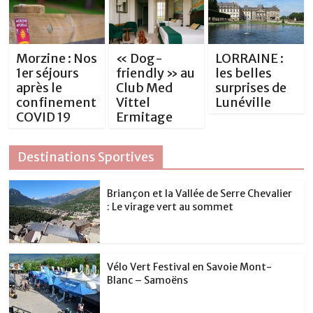
Morzine : Nos
« Dog-
LORRAINE :
1er séjours
friendly » au
les belles
après le
Club Med
surprises de
confinement
Vittel
Lunéville
COVID 19
Ermitage
Destinations Sportives
Briançon et la Vallée de Serre Chevalier
: Le virage vert au sommet
Vélo Vert Festival en Savoie Mont-
Blanc – Samoëns