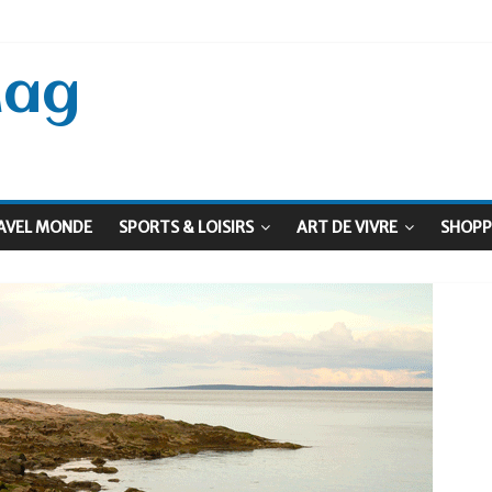
 Septembre !
: Le virage vert au sommet
Mag
AVEL MONDE
SPORTS & LOISIRS
ART DE VIVRE
SHOPP