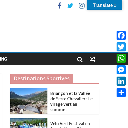
Translate »
F
a
T
ING
c
w
W
e
i
h
Destinations Sportives
M
b
t
a
e
o
L
t
Briançon et la Vallée
t
s
de Serre Chevalier : Le
o
i
e
P
s
virage vert au
s
k
n
sommet
r
a
A
e
k
r
p
Vélo Vert Festival en
n
e