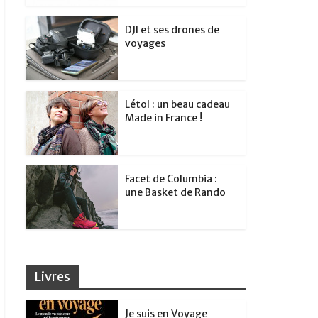
DJI et ses drones de
voyages
Létol : un beau cadeau
Made in France !
Facet de Columbia :
une Basket de Rando
Livres
Je suis en Voyage