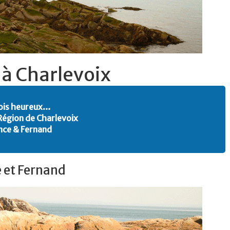
à Charlevoix
cois heureux…
 Région de Charlevoix
ance & Fernand
e et Fernand