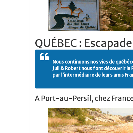
QUÉBEC : Escapade 
Nous continuons nos vies de québé
Juli & Robert nous font découvrir la
par l’intermédiaire de leurs amis Fr
A Port-au-Persil, chez Franc