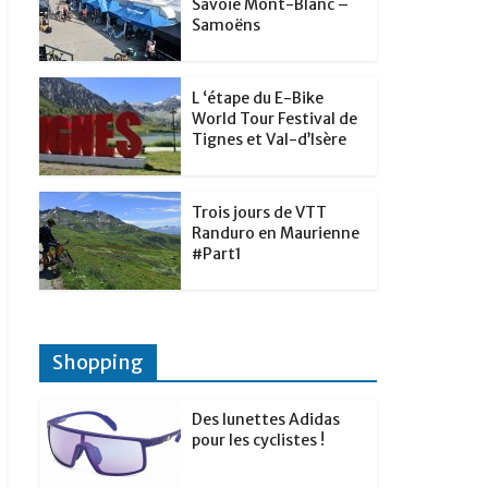
t
Savoie Mont-Blanc –
p
g
Samoëns
d
a
e
I
g
r
L ‘étape du E-Bike
n
e
World Tour Festival de
Tignes et Val-d’Isère
r
Trois jours de VTT
Randuro en Maurienne
#Part1
Shopping
Des lunettes Adidas
pour les cyclistes !